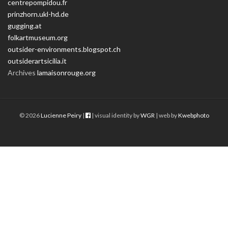
centrepompidou.fr
prinzhorn.ukl-hd.de
gugging.at
folkartmuseum.org
outsider-environments.blogspot.ch
outsiderartsicilia.it
Archives
lamaisonrouge.org
© 2026
Lucienne Peiry
|
| visual identity by
WGR
| web by
Kwebphoto