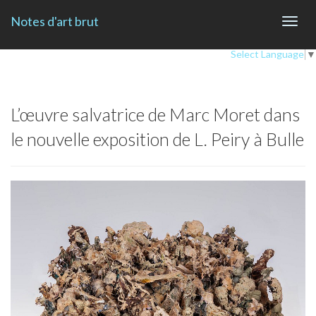
Notes d'art brut
Toggl
navig
Select Language
▼
L’œuvre salvatrice de Marc Moret dans
le nouvelle exposition de L. Peiry à Bulle