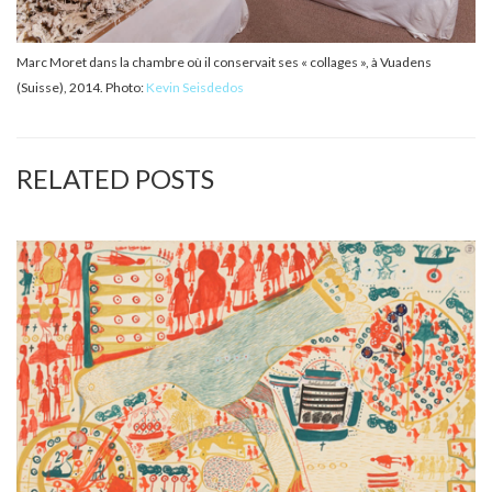
Marc Moret dans la chambre où il conservait ses « collages », à Vuadens
(Suisse), 2014. Photo:
Kevin S
eisdedos
RELATED POSTS