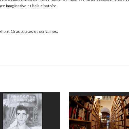
ance imaginative et hallucinatoire.
illent 15 auteur.es et écrivaines.