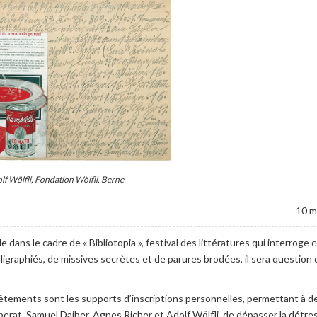
lf Wölfli, Fondation Wölfli, Berne
10 m
ans le cadre de « Bibliotopia », festival des littératures qui interroge 
lligraphiés, de missives secrètes et de parures brodées, il sera question
vêtements sont les supports d’inscriptions personnelles, permettant à d
erat, Samuel Daiber, Agnes Richer et Adolf Wölfli, de dépasser la détre