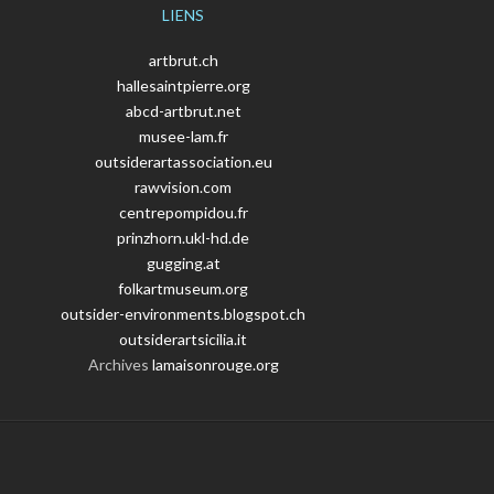
LIENS
artbrut.ch
hallesaintpierre.org
abcd-artbrut.net
musee-lam.fr
outsiderartassociation.eu
rawvision.com
centrepompidou.fr
prinzhorn.ukl-hd.de
gugging.at
folkartmuseum.org
outsider-environments.blogspot.ch
outsiderartsicilia.it
Archives
lamaisonrouge.org