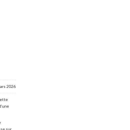
ars 2026
cette
 d’une
e
sse sur