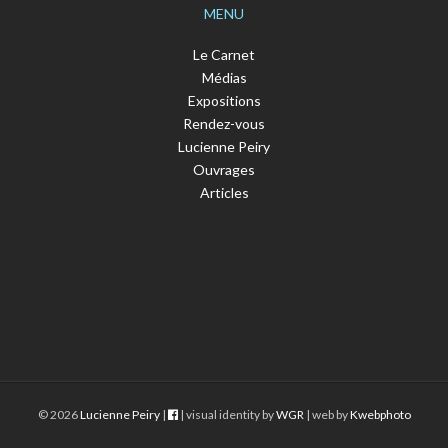
MENU
Le Carnet
Médias
Expositions
Rendez-vous
Lucienne Peiry
Ouvrages
Articles
© 2026
Lucienne Peiry
|
| visual identity by
WGR
| web by
Kwebphoto