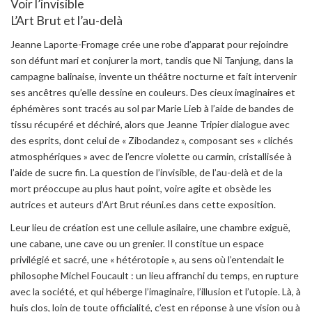
Voir l’invisible
L’Art Brut et l’au-delà
Jeanne Laporte-Fromage crée une robe d’apparat pour rejoindre
son défunt mari et conjurer la mort, tandis que Ni Tanjung, dans la
campagne balinaise, invente un théâtre nocturne et fait intervenir
ses ancêtres qu’elle dessine en couleurs. Des cieux imaginaires et
éphémères sont tracés au sol par Marie Lieb à l’aide de bandes de
tissu récupéré et déchiré, alors que Jeanne Tripier dialogue avec
des esprits, dont celui de « Zibodandez », composant ses « clichés
atmosphériques » avec de l’encre violette ou carmin, cristallisée à
l’aide de sucre fin. La question de l’invisible, de l’au-delà et de la
mort préoccupe au plus haut point, voire agite et obsède les
autrices et auteurs d’Art Brut réuni.es dans cette exposition.
Leur lieu de création est une cellule asilaire, une chambre exiguë,
une cabane, une cave ou un grenier. Il constitue un espace
privilégié et sacré, une « hétérotopie », au sens où l’entendait le
philosophe Michel Foucault : un lieu affranchi du temps, en rupture
avec la société, et qui héberge l’imaginaire, l’illusion et l’utopie. Là, à
huis clos, loin de toute officialité, c’est en réponse à une vision ou à