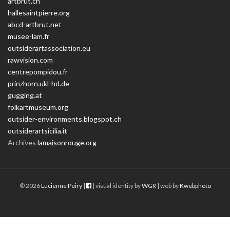
artbrut.ch
hallesaintpierre.org
abcd-artbrut.net
musee-lam.fr
outsiderartassociation.eu
rawvision.com
centrepompidou.fr
prinzhorn.ukl-hd.de
gugging.at
folkartmuseum.org
outsider-environments.blogspot.ch
outsiderartsicilia.it
Archives
lamaisonrouge.org
© 2026
Lucienne Peiry
|
| visual identity by
WGR
| web by
Kwebphoto