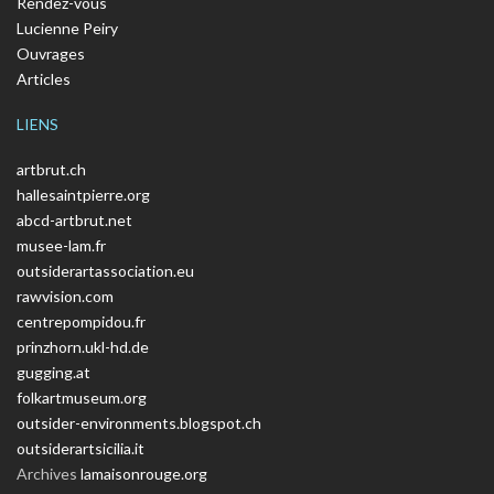
Rendez-vous
Lucienne Peiry
Ouvrages
Articles
LIENS
artbrut.ch
hallesaintpierre.org
abcd-artbrut.net
musee-lam.fr
outsiderartassociation.eu
rawvision.com
centrepompidou.fr
prinzhorn.ukl-hd.de
gugging.at
folkartmuseum.org
outsider-environments.blogspot.ch
outsiderartsicilia.it
Archives
lamaisonrouge.org