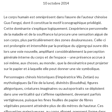
10 octobre 2014
Le corps humain est omniprésent dans l’œuvre de l’auteur chinoise
Guo Fengyi, dont il constitue le motif iconographique privilégié.
Cette dominante s’explique logiquement. L’expérience personnelle
de la maladie et de la souffrance lui procure une sensation aiguë de
son corps, plus particulièrement des zones douloureuses. Celle-ci
est prolongée et intensifiée par la pratique du
qigong
qui ouvre dès
lors une voie nouvelle, amplifiant considérablement la perception
générale interne du corps et de l’espace – une présence accrue à
soi-même, aux choses, au monde-, que la dessinatrice peut projeter
sur le papier et à laquelle elle peut donner une vie symbolique.
Personnages chinois historiques (l’impératrice Wu Zetian) ou
mythologiques (la Fée de la lune), divinités (Bouddha), figures
allégoriques, créatures imaginaires ou autoportraits se déploient
dans une verticalité qui s’affirme rapidement, devenant parfois
vertigineuse, puisque les fines feuilles de papier de fibres
végétales peuvent atteindre plus de dix mètres de hauteur. Ces
silhouettes majestueuses, au corps allongé, prennent forme dans