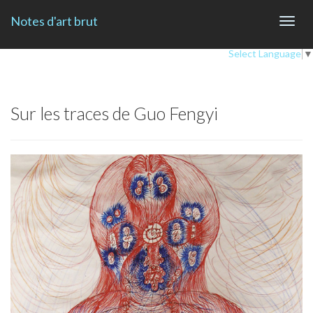
Notes d'art brut
Toggl
navig
Select Language
▼
Sur les traces de Guo Fengyi