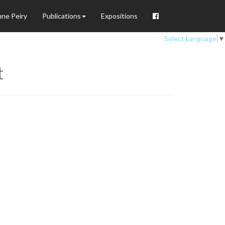
nne Peiry
Publications
Expositions
Select Language
▼
t