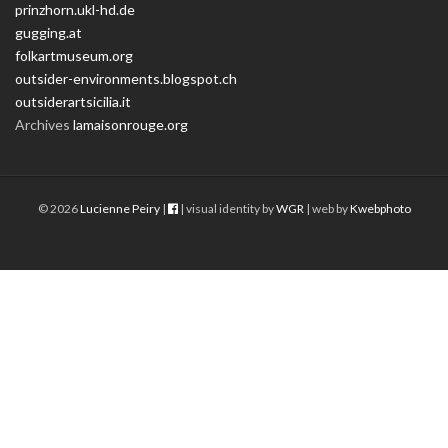
prinzhorn.ukl-hd.de
gugging.at
folkartmuseum.org
outsider-environments.blogspot.ch
outsiderartsicilia.it
Archives
lamaisonrouge.org
© 2026
Lucienne Peiry
|
| visual identity by
WGR
| web by
Kwebphoto