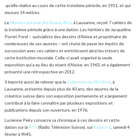
qu’elle réalise au cours de cette troisième période, en 1951, et qui
mesure 14 mètres.
Le
Musée cantonal des Beaux-Arts
, à Lausanne, reçoit 7 cahiers de
la troisième période grâce à une dation. Les héritiers de Jacqueline
Porret-Forel – spécialiste des dessins d’Aloïse et propriétaire de
nombreuses de ses œuvres – ont choisi de payer les impôts de
succession avec ces cahiers et enrichissent ainsi les trésors de
cette institution muséale. Celle-ci avait organisé la seule
exposition qui a eu lieu du vivant d’Aloïse, en 1963, et a également
présenté une rétrospective en 2012.
Il importe aussi de relever que la
Collection de l’Art Brut
, à
Lausanne, présente depuis plus de 40 ans, des œuvres de la
créatrice suisse dans son exposition permanente et a largement
contribué à la faire connaître par plusieurs expositions et
publications depuis son ouverture, en 1976.
Lucienne Peiry consacre sa chronique à ces dessins et cette
dation sur la
RTS
(Radio Télévision Suisse), sur
Espace 2
, samedi 4
février à 9h45.