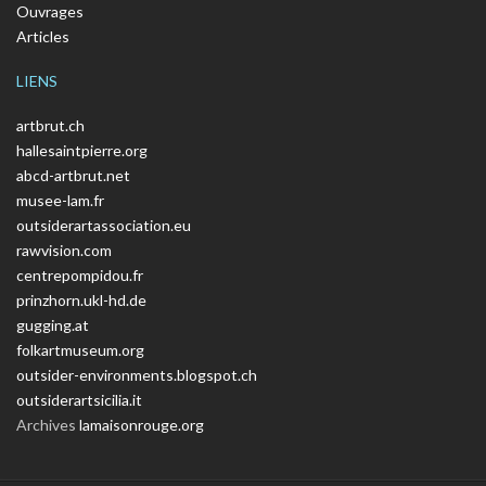
Ouvrages
Articles
LIENS
artbrut.ch
hallesaintpierre.org
abcd-artbrut.net
musee-lam.fr
outsiderartassociation.eu
rawvision.com
centrepompidou.fr
prinzhorn.ukl-hd.de
gugging.at
folkartmuseum.org
outsider-environments.blogspot.ch
outsiderartsicilia.it
Archives
lamaisonrouge.org