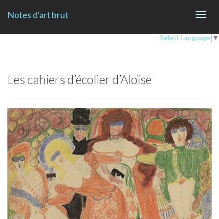
Notes d'art brut
Toggl
navig
Select Language
▼
Les cahiers d’écolier d’Aloïse