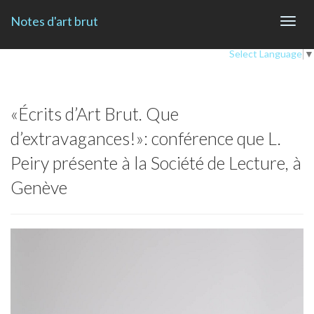
Notes d'art brut
Toggl
navig
Select Language
▼
«Écrits d’Art Brut. Que
d’extravagances!»: conférence que L.
Peiry présente à la Société de Lecture, à
Genève