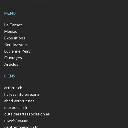
MENU
Le Carnet
Médias
Expositions
Rendez-vous
Lucienne Peiry
Ouvrages
Articles
LIENS
artbrut.ch
hallesaintpierre.org
abcd-artbrut.net
musee-lam.fr
outsiderartassociation.eu
rawvision.com
centrepompidou.fr