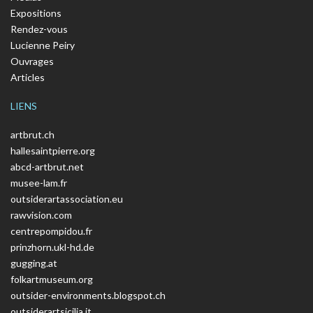
Expositions
Rendez-vous
Lucienne Peiry
Ouvrages
Articles
LIENS
artbrut.ch
hallesaintpierre.org
abcd-artbrut.net
musee-lam.fr
outsiderartassociation.eu
rawvision.com
centrepompidou.fr
prinzhorn.ukl-hd.de
gugging.at
folkartmuseum.org
outsider-environments.blogspot.ch
outsiderartsicilia.it