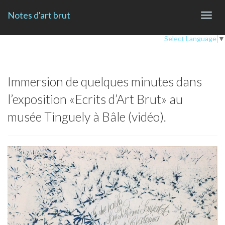
Notes d'art brut
Toggl
navig
Select Language
▼
Immersion de quelques minutes dans
l’exposition «Ecrits d’Art Brut» au
musée Tinguely à Bâle (vidéo).