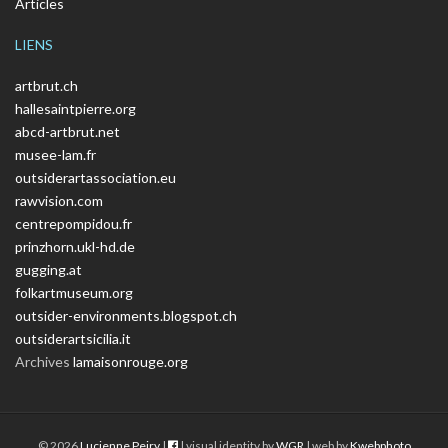
Articles
LIENS
artbrut.ch
hallesaintpierre.org
abcd-artbrut.net
musee-lam.fr
outsiderartassociation.eu
rawvision.com
centrepompidou.fr
prinzhorn.ukl-hd.de
gugging.at
folkartmuseum.org
outsider-environments.blogspot.ch
outsiderartsicilia.it
Archives
lamaisonrouge.org
© 2026
Lucienne Peiry
|
| visual identity by
WGR
| web by
Kwebphoto