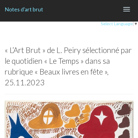
Notes d'art brut
Toggl
navig
Select Language
▼
« L’Art Brut » de L. Peiry sélectionné par
le quotidien « Le Temps » dans sa
rubrique « Beaux livres en fête »,
25.11.2023