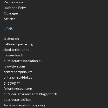
Rendez-vous
Lucienne Peiry
Ouvrages
Articles
LIENS
artbrut.ch
hallesaintpierre.org
abcd-artbrut.net
musee-lam.fr
outsiderartassociation.eu
rawvision.com
centrepompidou.fr
prinzhorn.ukl-hd.de
gugging.at
folkartmuseum.org
outsider-environments.blogspot.ch
outsiderartsicilia.it
Archives
lamaisonrouge.org