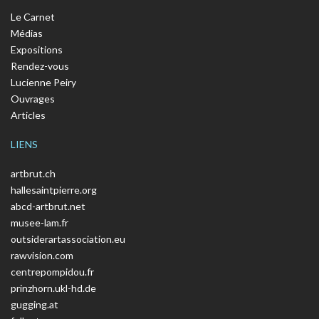
Le Carnet
Médias
Expositions
Rendez-vous
Lucienne Peiry
Ouvrages
Articles
LIENS
artbrut.ch
hallesaintpierre.org
abcd-artbrut.net
musee-lam.fr
outsiderartassociation.eu
rawvision.com
centrepompidou.fr
prinzhorn.ukl-hd.de
gugging.at