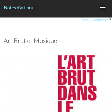
Notes d'art brut
Toggl
navig
Select Language
▼
Art Brut et Musique