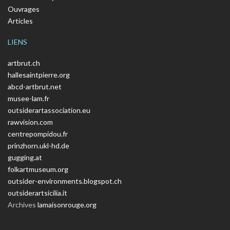
Ouvrages
Articles
LIENS
artbrut.ch
hallesaintpierre.org
abcd-artbrut.net
musee-lam.fr
outsiderartassociation.eu
rawvision.com
centrepompidou.fr
prinzhorn.ukl-hd.de
gugging.at
folkartmuseum.org
outsider-environments.blogspot.ch
outsiderartsicilia.it
Archives
lamaisonrouge.org